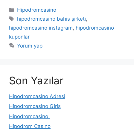
Kategoriler
Hipodromcasino
Etiketler
hipodromcasino bahis şirketi
,
hipodromcasino instagram
,
hipodromcasino
kuponlar
Yorum yap
Son Yazılar
Hipodromcasino Adresi
Hipodromcasino Giriş
Hipodromcasino
Hipodrom Casino