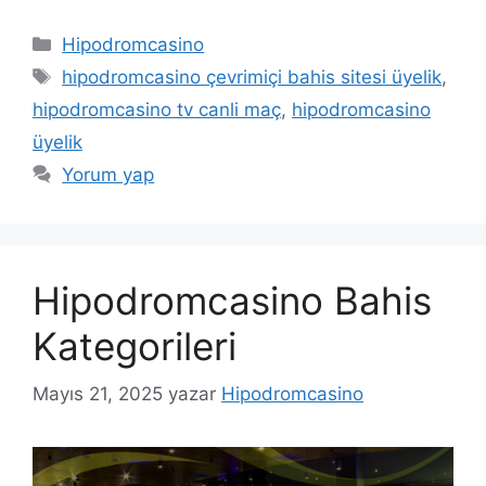
Kategoriler
Hipodromcasino
Etiketler
hipodromcasino çevrimiçi bahis sitesi üyelik
,
hipodromcasino tv canli maç
,
hipodromcasino
üyelik
Yorum yap
Hipodromcasino Bahis
Kategorileri
Mayıs 21, 2025
yazar
Hipodromcasino