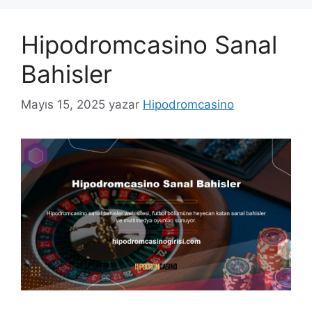
Hipodromcasino Sanal
Bahisler
Mayıs 15, 2025
yazar
Hipodromcasino