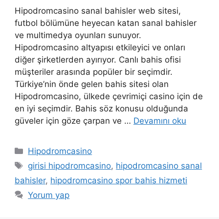
Hipodromcasino sanal bahisler web sitesi,
futbol bölümüne heyecan katan sanal bahisler
ve multimedya oyunları sunuyor.
Hipodromcasino altyapısı etkileyici ve onları
diğer şirketlerden ayırıyor. Canlı bahis ofisi
müşteriler arasında popüler bir seçimdir.
Türkiye’nin önde gelen bahis sitesi olan
Hipodromcasino, ülkede çevrimiçi casino için de
en iyi seçimdir. Bahis söz konusu olduğunda
güveler için göze çarpan ve …
Devamını oku
Kategoriler
Hipodromcasino
Etiketler
girisi hipodromcasino
,
hipodromcasino sanal
bahisler
,
hipodromcasino spor bahis hizmeti
Yorum yap