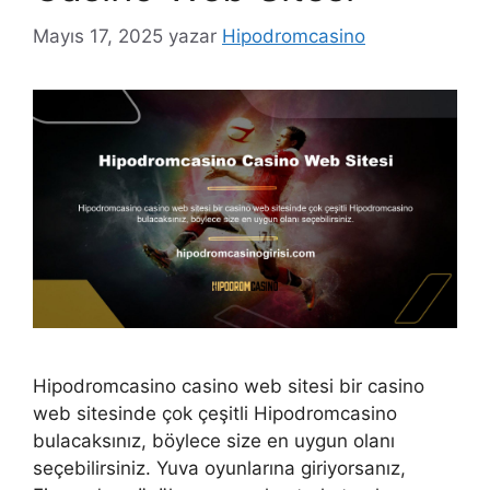
Mayıs 17, 2025
yazar
Hipodromcasino
Hipodromcasino casino web sitesi bir casino
web sitesinde çok çeşitli Hipodromcasino
bulacaksınız, böylece size en uygun olanı
seçebilirsiniz. Yuva oyunlarına giriyorsanız,