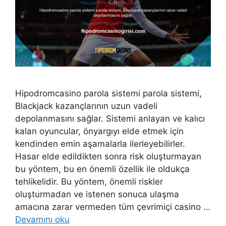
Hipodromcasino parola sistemi parola sistemi,
Blackjack kazançlarının uzun vadeli
depolanmasını sağlar. Sistemi anlayan ve kalıcı
kalan oyuncular, önyargıyı elde etmek için
kendinden emin aşamalarla ilerleyebilirler.
Hasar elde edildikten sonra risk oluşturmayan
bu yöntem, bu en önemli özellik ile oldukça
tehlikelidir. Bu yöntem, önemli riskler
oluşturmadan ve istenen sonuca ulaşma
amacına zarar vermeden tüm çevrimiçi casino …
Devamını oku