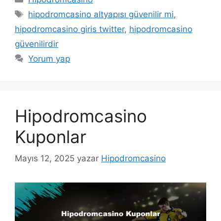
Etiketler
hipodromcasino altyapısı güvenilir mi
,
hipodromcasino giris twitter
,
hipodromcasino
güvenilirdir
Yorum yap
Hipodromcasino
Kuponlar
Mayıs 12, 2025
yazar
Hipodromcasino