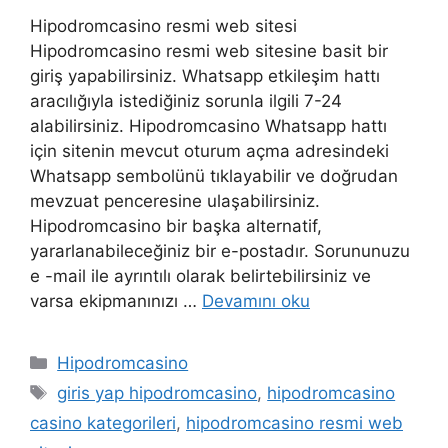
Hipodromcasino resmi web sitesi
Hipodromcasino resmi web sitesine basit bir
giriş yapabilirsiniz. Whatsapp etkileşim hattı
aracılığıyla istediğiniz sorunla ilgili 7-24
alabilirsiniz. Hipodromcasino Whatsapp hattı
için sitenin mevcut oturum açma adresindeki
Whatsapp sembolünü tıklayabilir ve doğrudan
mevzuat penceresine ulaşabilirsiniz.
Hipodromcasino bir başka alternatif,
yararlanabileceğiniz bir e-postadır. Sorununuzu
e -mail ile ayrıntılı olarak belirtebilirsiniz ve
varsa ekipmanınızı …
Devamını oku
Kategoriler
Hipodromcasino
Etiketler
giris yap hipodromcasino
,
hipodromcasino
casino kategorileri
,
hipodromcasino resmi web