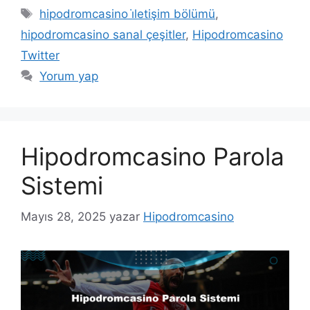
Etiketler
hipodromcasino i̇letişim bölümü
,
hipodromcasino sanal çeşitler
,
Hipodromcasino
Twitter
Yorum yap
Hipodromcasino Parola
Sistemi
Mayıs 28, 2025
yazar
Hipodromcasino