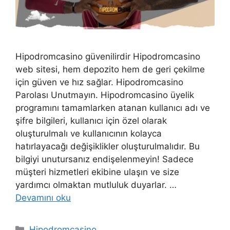
Hipodromcasino güvenilirdir Hipodromcasino
web sitesi, hem depozito hem de geri çekilme
için güven ve hız sağlar. Hipodromcasino
Parolası Unutmayın. Hipodromcasino üyelik
programını tamamlarken atanan kullanıcı adı ve
şifre bilgileri, kullanıcı için özel olarak
oluşturulmalı ve kullanıcının kolayca
hatırlayacağı değişiklikler oluşturulmalıdır. Bu
bilgiyi unutursanız endişelenmeyin! Sadece
müşteri hizmetleri ekibine ulaşın ve size
yardımcı olmaktan mutluluk duyarlar. …
Devamını oku
Kategoriler
Hipodromcasino