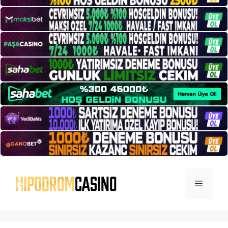
İçeriğe
atla
Menü