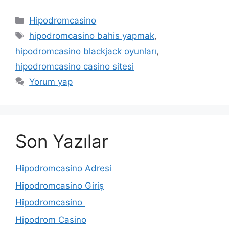
Kategoriler
Hipodromcasino
Etiketler
hipodromcasino bahis yapmak
,
hipodromcasino blackjack oyunları
,
hipodromcasino casino sitesi
Yorum yap
Son Yazılar
Hipodromcasino Adresi
Hipodromcasino Giriş
Hipodromcasino
Hipodrom Casino