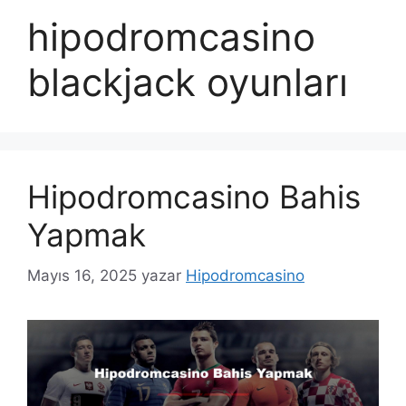
hipodromcasino
blackjack oyunları
Hipodromcasino Bahis
Yapmak
Mayıs 16, 2025
yazar
Hipodromcasino