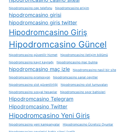
hipodromcasino cep telefonu
hipodromcasino erişim
hipodromcasino girisi
hipodromcasino giris twitter
Hipodromcasino Giriş
Hipodromcasino Güncel
hipodromcasino güvenilir hizmet
hipodromcasino i̇letişim bölümü
hipodromcasino kayıt kaynağı
hipodromcasino maç bulma
hipodromcasino maç izle
hipodromcasino nasil bir site
hipodromcasino promosyon
hipodromcasino sanal çeşitler
hipodromcasino slot güvenilirliği
hipodromcasino slot turnuvaları
hipodromcasino sosyal hesaplar
hipodromcasino spor bahisleri
Hipodromcasino Telegram
Hipodromcasino Twitter
Hipodromcasino Yeni Giriş
hipodromcasino yeni kampanyalar
Hipodromcasino Ücretsiz Oyunlar
hipodromcasino çevrimiçi bahis sitesi üyelik