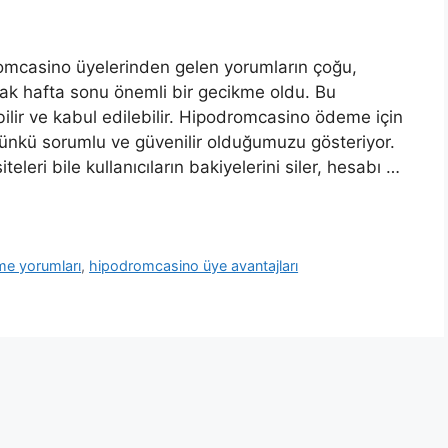
mcasino üyelerinden gelen yorumların çoğu,
cak hafta sonu önemli bir gecikme oldu. Bu
ilir ve kabul edilebilir. Hipodromcasino ödeme için
ünkü sorumlu ve güvenilir olduğumuzu gösteriyor.
eri bile kullanıcıların bakiyelerini siler, hesabı …
e yorumları
,
hipodromcasino üye avantajları