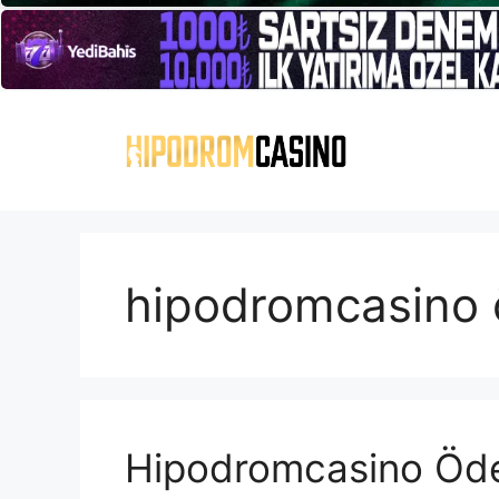
İçeriğe
atla
hipodromcasino 
Hipodromcasino Öde