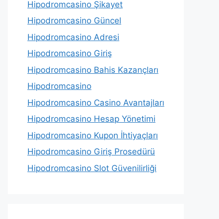
Hipodromcasino Şikayet
Hipodromcasino Güncel
Hipodromcasino Adresi
Hipodromcasino Giriş
Hipodromcasino Bahis Kazançları
Hipodromcasino
Hipodromcasino Casino Avantajları
Hipodromcasino Hesap Yönetimi
Hipodromcasino Kupon İhtiyaçları
Hipodromcasino Giriş Prosedürü
Hipodromcasino Slot Güvenilirliği