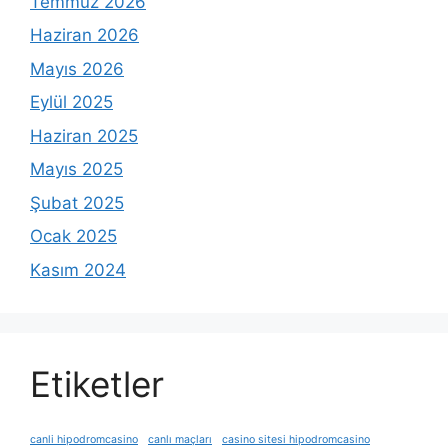
Temmuz 2026
Haziran 2026
Mayıs 2026
Eylül 2025
Haziran 2025
Mayıs 2025
Şubat 2025
Ocak 2025
Kasım 2024
Etiketler
canli hipodromcasino
canlı maçları
casino sitesi hipodromcasino