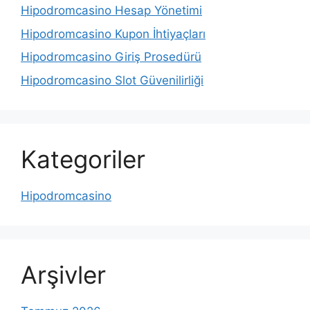
Hipodromcasino Hesap Yönetimi
Hipodromcasino Kupon İhtiyaçları
Hipodromcasino Giriş Prosedürü
Hipodromcasino Slot Güvenilirliği
Kategoriler
Hipodromcasino
Arşivler