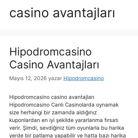
casino avantajları
Hipodromcasino
Casino Avantajları
Mayıs 12, 2026
yazar
Hipodromcasino
Hipodromcasino casino avantajları
Hipodromcasino Canlı Casinolarda oynamak
size herhangi bir zamanda aldığınız
kuponlardan en iyi şekilde yararlanma fırsatı
verir. Şimdi, sevdiğiniz tüm oyunlarla bu harika
yerde bir patlama yapabilir ve hatta bazı harika