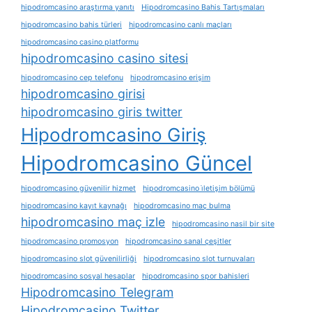
hipodromcasino araştırma yanıtı
Hipodromcasino Bahis Tartışmaları
hipodromcasino bahis türleri
hipodromcasino canlı maçları
hipodromcasino casino platformu
hipodromcasino casino sitesi
hipodromcasino cep telefonu
hipodromcasino erişim
hipodromcasino girisi
hipodromcasino giris twitter
Hipodromcasino Giriş
Hipodromcasino Güncel
hipodromcasino güvenilir hizmet
hipodromcasino i̇letişim bölümü
hipodromcasino kayıt kaynağı
hipodromcasino maç bulma
hipodromcasino maç izle
hipodromcasino nasil bir site
hipodromcasino promosyon
hipodromcasino sanal çeşitler
hipodromcasino slot güvenilirliği
hipodromcasino slot turnuvaları
hipodromcasino sosyal hesaplar
hipodromcasino spor bahisleri
Hipodromcasino Telegram
Hipodromcasino Twitter