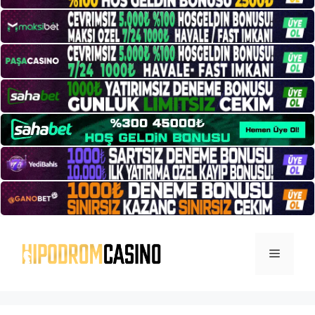
İçeriğe
atla
Menü