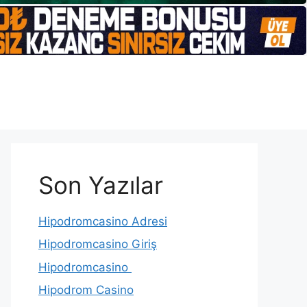
Son Yazılar
Hipodromcasino Adresi
Hipodromcasino Giriş
Hipodromcasino
Hipodrom Casino