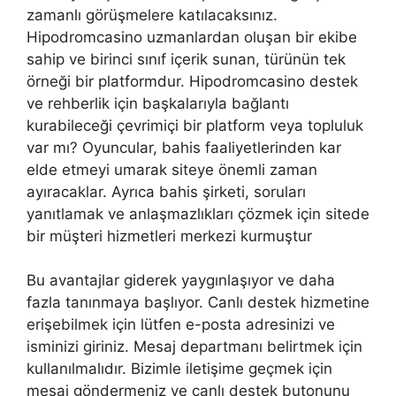
zamanlı görüşmelere katılacaksınız.
Hipodromcasino uzmanlardan oluşan bir ekibe
sahip ve birinci sınıf içerik sunan, türünün tek
örneği bir platformdur. Hipodromcasino destek
ve rehberlik için başkalarıyla bağlantı
kurabileceği çevrimiçi bir platform veya topluluk
var mı? Oyuncular, bahis faaliyetlerinden kar
elde etmeyi umarak siteye önemli zaman
ayıracaklar. Ayrıca bahis şirketi, soruları
yanıtlamak ve anlaşmazlıkları çözmek için sitede
bir müşteri hizmetleri merkezi kurmuştur
Bu avantajlar giderek yaygınlaşıyor ve daha
fazla tanınmaya başlıyor. Canlı destek hizmetine
erişebilmek için lütfen e-posta adresinizi ve
isminizi giriniz. Mesaj departmanı belirtmek için
kullanılmalıdır. Bizimle iletişime geçmek için
mesaj göndermeniz ve canlı destek butonunu