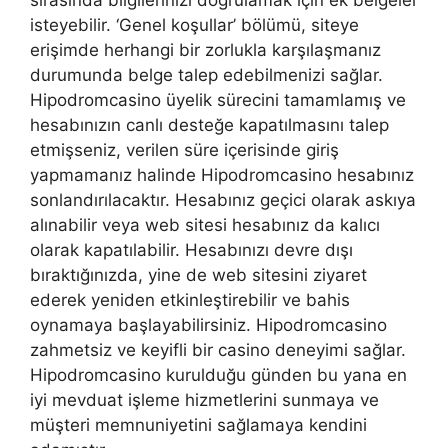
isteyebilir. ‘Genel koşullar’ bölümü, siteye
erişimde herhangi bir zorlukla karşılaşmanız
durumunda belge talep edebilmenizi sağlar.
Hipodromcasino üyelik sürecini tamamlamış ve
hesabınızın canlı desteğe kapatılmasını talep
etmişseniz, verilen süre içerisinde giriş
yapmamanız halinde Hipodromcasino hesabınız
sonlandırılacaktır. Hesabınız geçici olarak askıya
alınabilir veya web sitesi hesabınız da kalıcı
olarak kapatılabilir. Hesabınızı devre dışı
bıraktığınızda, yine de web sitesini ziyaret
ederek yeniden etkinleştirebilir ve bahis
oynamaya başlayabilirsiniz. Hipodromcasino
zahmetsiz ve keyifli bir casino deneyimi sağlar.
Hipodromcasino kurulduğu günden bu yana en
iyi mevduat işleme hizmetlerini sunmaya ve
müşteri memnuniyetini sağlamaya kendini