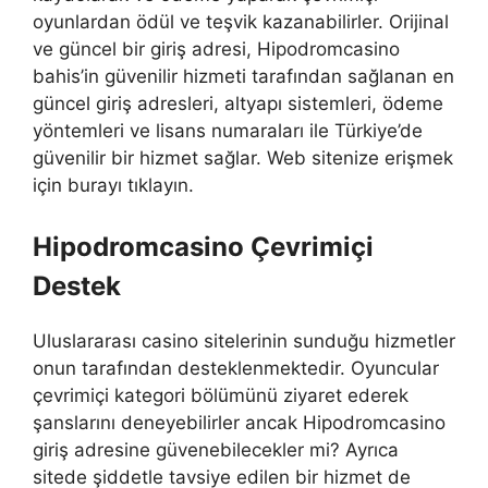
oyunlardan ödül ve teşvik kazanabilirler. Orijinal
ve güncel bir giriş adresi, Hipodromcasino
bahis’in güvenilir hizmeti tarafından sağlanan en
güncel giriş adresleri, altyapı sistemleri, ödeme
yöntemleri ve lisans numaraları ile Türkiye’de
güvenilir bir hizmet sağlar. Web sitenize erişmek
için burayı tıklayın.
Hipodromcasino Çevrimiçi
Destek
Uluslararası casino sitelerinin sunduğu hizmetler
onun tarafından desteklenmektedir. Oyuncular
çevrimiçi kategori bölümünü ziyaret ederek
şanslarını deneyebilirler ancak Hipodromcasino
giriş adresine güvenebilecekler mi? Ayrıca
sitede şiddetle tavsiye edilen bir hizmet de