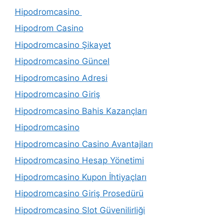
Hipodromcasino
Hipodrom Casino
Hipodromcasino Şikayet
Hipodromcasino Güncel
Hipodromcasino Adresi
Hipodromcasino Giriş
Hipodromcasino Bahis Kazançları
Hipodromcasino
Hipodromcasino Casino Avantajları
Hipodromcasino Hesap Yönetimi
Hipodromcasino Kupon İhtiyaçları
Hipodromcasino Giriş Prosedürü
Hipodromcasino Slot Güvenilirliği