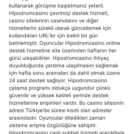
kullanarak görüşme başlatmanız yeterli.
Hipodromcasino çevrimiçi destek hizmeti,
casino sitelerinin casinolarını ve diğer
hizmetlerini sürekli olarak güncellemek için
kullandıkları URL’ler için belirli bir gün
belirlemiştir. Oyuncular Hipodromcasino online
destek hizmetine site üzerinden haftanın her
günü ulaşabilirler. Hipodromcasino ihtiyaç
duyulduğunda yardıma ulaşılmasını sağlamak
için hafta sonu aramaları da dahil olmak üzere
24 saat destek sağlıyor. Hipodromcasino
çalışma programı oldukça uygundur çünkü
güvenilir ve yüksek kaliteli yerinde destek
hizmetlerine erişimleri vardır. Bu casino sitesinin
adresi Türkiye’de süresi kısıtlı olan adresler
arasındadır. Oyuncular diledikleri zaman
sisteme erişme özgürlüğüne sahiptir.
Hipodromcasino canlı sohbet hizmeti aracılığıyla