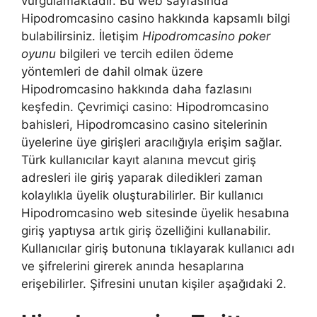
vurgulamaktadır. Bu web sayfasında
Hipodromcasino casino hakkında kapsamlı bilgi
bulabilirsiniz. İletişim
Hipodromcasino poker
oyunu
bilgileri ve tercih edilen ödeme
yöntemleri de dahil olmak üzere
Hipodromcasino hakkında daha fazlasını
keşfedin. Çevrimiçi casino: Hipodromcasino
bahisleri, Hipodromcasino casino sitelerinin
üyelerine üye girişleri aracılığıyla erişim sağlar.
Türk kullanıcılar kayıt alanına mevcut giriş
adresleri ile giriş yaparak diledikleri zaman
kolaylıkla üyelik oluşturabilirler. Bir kullanıcı
Hipodromcasino web sitesinde üyelik hesabına
giriş yaptıysa artık giriş özelliğini kullanabilir.
Kullanıcılar giriş butonuna tıklayarak kullanıcı adı
ve şifrelerini girerek anında hesaplarına
erişebilirler. Şifresini unutan kişiler aşağıdaki 2.