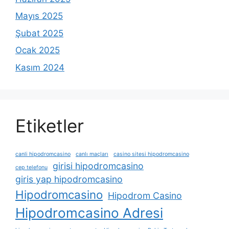
Mayıs 2025
Şubat 2025
Ocak 2025
Kasım 2024
Etiketler
canli hipodromcasino
canlı maçları
casino sitesi hipodromcasino
girisi hipodromcasino
cep telefonu
giris yap hipodromcasino
Hipodromcasino
Hipodrom Casino
Hipodromcasino Adresi